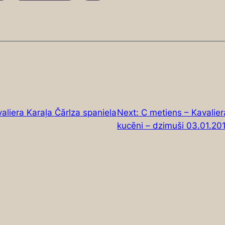
aliera Karaļa Čārlza spaniela
Next:
C metiens – Kavalier
kucēni – dzimuši 03.01.20