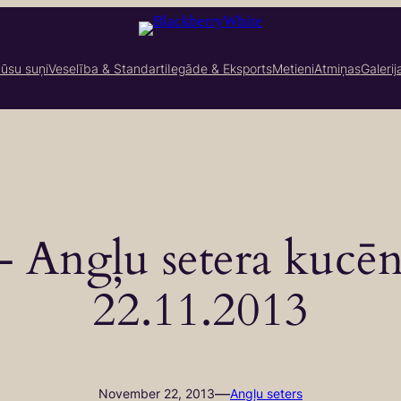
ūsu suņi
Veselība & Standarti
Iegāde & Eksports
Metieni
Atmiņas
Galerij
– Angļu setera kucēn
22.11.2013
—
November 22, 2013
Angļu seters