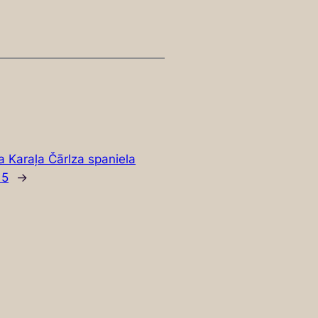
a Karaļa Čārlza spaniela
15
→