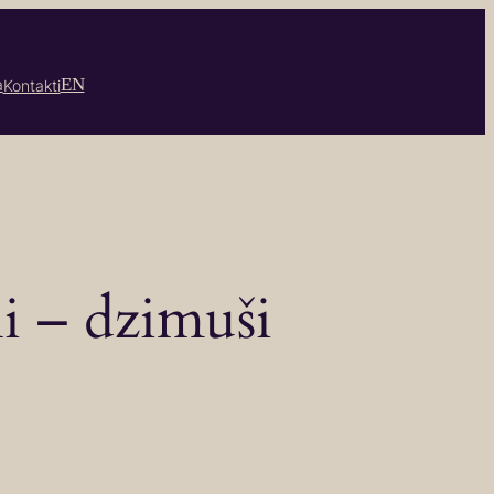
EN
a
Kontakti
i – dzimuši