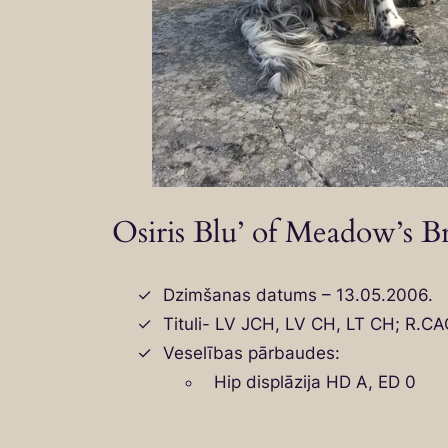
Osiris Blu’ of Meadow’s B
Dzimšanas datums – 13.05.2006.
Tituli- LV JCH, LV CH, LT CH; R.C
Veselības pārbaudes:
Hip displāzija HD A, ED 0