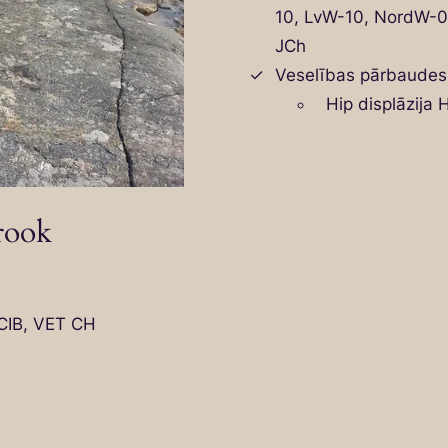
10, LvW-10, NordW-0
JCh
Veselības pārbaudes
Hip displāzija 
rook
ACIB, VET CH