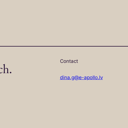
Contact
ch.
dina.g@e-apollo.lv