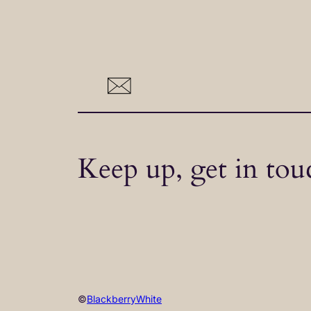
Keep up, get in tou
©
BlackberryWhite