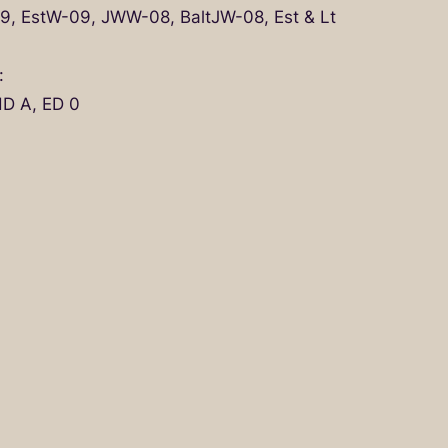
9, EstW-09, JWW-08, BaltJW-08, Est & Lt
:
HD A, ED 0