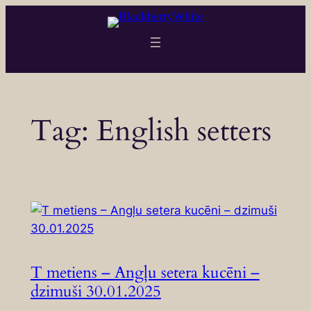
Skip
to
content
Tag:
English setters
T metiens – Angļu setera kucēni –
dzimuši 30.01.2025