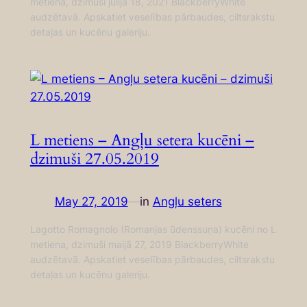
metiena, dzimuši jūlijā 18, 2021 BlackberryWhite
audzētavā. Apskatiet veselības pārbaudes, ciltsrakstu
detaļas un kucēnu galeriju.
L metiens – Angļu setera kucēni –
dzimuši 27.05.2019
May 27, 2019
—
in
Angļu seters
Lagotto Romagnolo (Romanjas ūdenssuņa) kucēni no L
metiena, dzimuši maijā 27, 2019 BlackberryWhite
audzētavā. Apskatiet veselības pārbaudes, ciltsrakstu
detaļas un kucēnu galeriju.