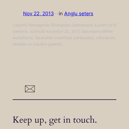
Nov 22, 2013
—
in
Angļu seters
Lagotto Romagnolo (Romanjas ūdenssuņa) kucēni no B
metiena, dzimuši novembrī 22, 2013 BlackberryWhite
audzētavā. Apskatiet veselības pārbaudes, ciltsrakstu
detaļas un kucēnu galeriju.
Keep up, get in touch.