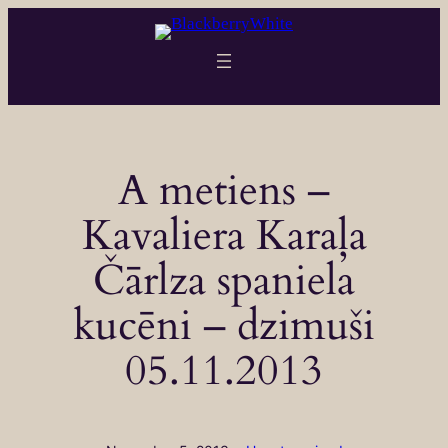
Skip
to
content
A metiens –
Kavaliera Karaļa
Čārlza spaniela
kucēni – dzimuši
05.11.2013