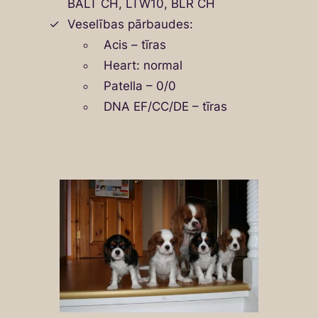
BALT CH, LTW10, BLR CH
Veselības pārbaudes:
Acis – tīras
Heart: normal
Patella – 0/0
DNA EF/CC/DE – tīras