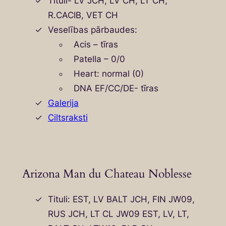
Tituli- LV JCH, LV CH, LT CH;
R.CACIB, VET CH
Veselības pārbaudes:
Acis – tīras
Patella – 0/0
Heart: normal (0)
DNA EF/CC/DE- tīras
Galerija
Ciltsraksti
Arizona Man du Chateau Noblesse
Tituli: EST, LV BALT JCH, FIN JW09,
RUS JCH, LT CL JW09 EST, LV, LT,