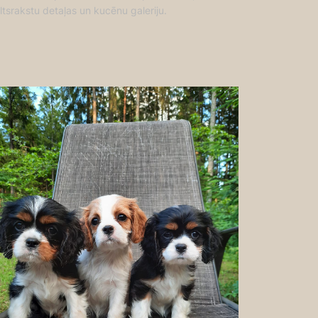
iltsrakstu detaļas un kucēnu galeriju.