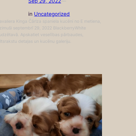
Sep 29, 2022
—
in
Uncategorized
avaliera Kinga Čārlza spaniela kucēni no E metiena,
zimuši septembrī 29, 2022 BlackberryWhite
udzētavā. Apskatiet veselības pārbaudes,
iltsrakstu detaļas un kucēnu galeriju.