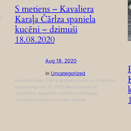
S metiens – Kavaliera
Karaļa Čārlza spaniela
a,
kucēni – dzimuši
18.08.2020
Aug 18, 2020
—
in
Uncategorized
Kavaliera Kinga Čārlza spaniela kucēni no S metiena,
dzimuši augustā 18, 2020 BlackberryWhite
audzētavā. Apskatiet veselības pārbaudes,
ciltsrakstu detaļas un kucēnu galeriju.