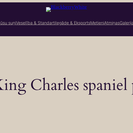
ūsu suņi
Veselība & Standarti
Iegāde & Eksports
Metieni
Atmiņas
Galerij
King Charles spaniel