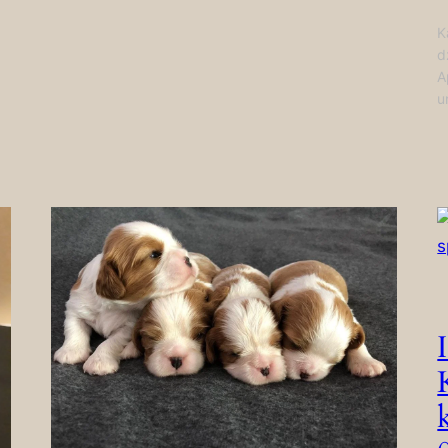
K
d
A
u