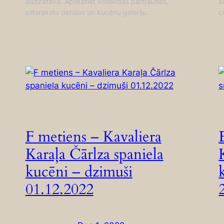
audzētavā. Apskatiet veselības pārbaudes,
a
ciltsrakstu detaļas un kucēnu galeriju.
c
F metiens – Kavaliera
Karaļa Čārlza spaniela
kucēni – dzimuši
01.12.2022