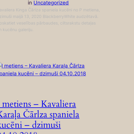
in
Uncategorized
avaliera Kinga Čārlza spaniela kucēni no P metiena,
zimuši maijā 13, 2020 BlackberryWhite audzētavā.
pskatiet veselības pārbaudes, ciltsrakstu detaļas
n kucēnu galeriju.
I metiens – Kavaliera
Karaļa Čārlza spaniela
kucēni – dzimuši