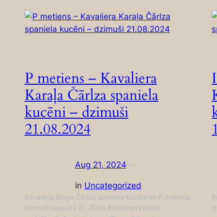
P metiens – Kavaliera
Karaļa Čārlza spaniela
kucēni – dzimuši
21.08.2024
Aug 21, 2024
—
in
Uncategorized
Kavaliera Kinga Čārlza spaniela kucēni no P metiena,
K
dzimuši augustā 21, 2024 BlackberryWhite
d