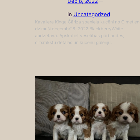
Dec 8, 2022
—
in
Uncategorized
Kavaliera Kinga Čārlza spaniela kucēni no G metien
dzimuši decembrī 8, 2022 BlackberryWhite
audzētavā. Apskatiet veselības pārbaudes,
ciltsrakstu detaļas un kucēnu galeriju.