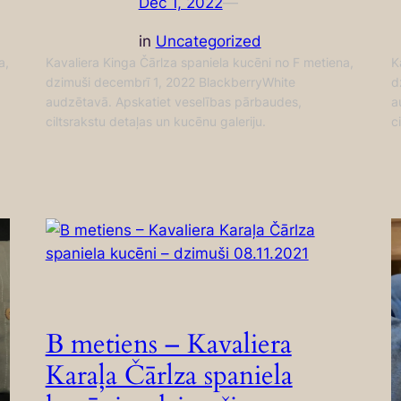
Dec 1, 2022
—
in
Uncategorized
a,
Kavaliera Kinga Čārlza spaniela kucēni no F metiena,
K
dzimuši decembrī 1, 2022 BlackberryWhite
d
audzētavā. Apskatiet veselības pārbaudes,
a
ciltsrakstu detaļas un kucēnu galeriju.
c
B metiens – Kavaliera
Karaļa Čārlza spaniela