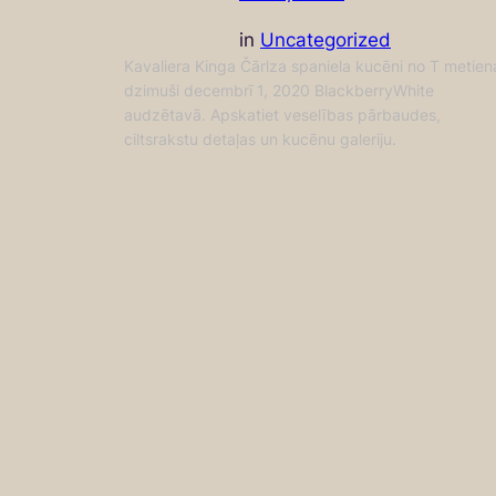
in
Uncategorized
Kavaliera Kinga Čārlza spaniela kucēni no T metien
dzimuši decembrī 1, 2020 BlackberryWhite
audzētavā. Apskatiet veselības pārbaudes,
ciltsrakstu detaļas un kucēnu galeriju.