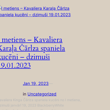
I metiens – Kavaliera
Karaļa Čārlza spaniela
kucēni – dzimuši
19.01.2023
Jan 19, 2023
—
in
Uncategorized
avaliera Kinga Čārlza spaniela kucēni no I metiena,
zimuši janvārī 19, 2023 BlackberryWhite