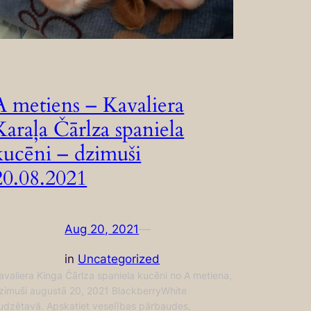
A metiens – Kavaliera
Karaļa Čārlza spaniela
kucēni – dzimuši
20.08.2021
Aug 20, 2021
—
in
Uncategorized
avaliera Kinga Čārlza spaniela kucēni no A metiena,
zimuši augustā 20, 2021 BlackberryWhite
udzētavā. Apskatiet veselības pārbaudes,