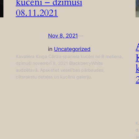
kucēni – dzimuši
08.11.2021
Nov 8, 2021
—
in
Uncategorized
Kavaliera Kinga Čārlza spaniela kucēni no B metiena,
dzimuši novembrī 8, 2021 BlackberryWhite
audzētavā. Apskatiet veselības pārbaudes,
ciltsrakstu detaļas un kucēnu galeriju.
K
d
a