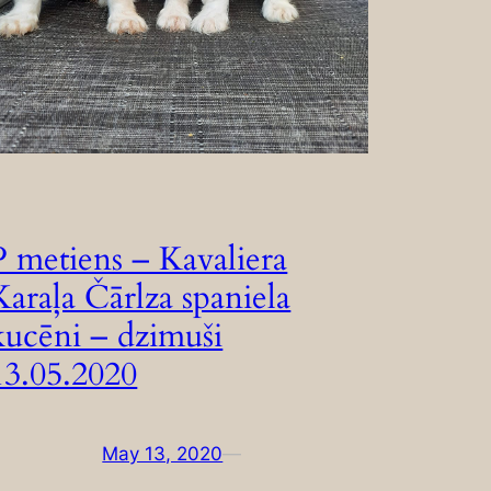
P metiens – Kavaliera
Karaļa Čārlza spaniela
kucēni – dzimuši
13.05.2020
May 13, 2020
—