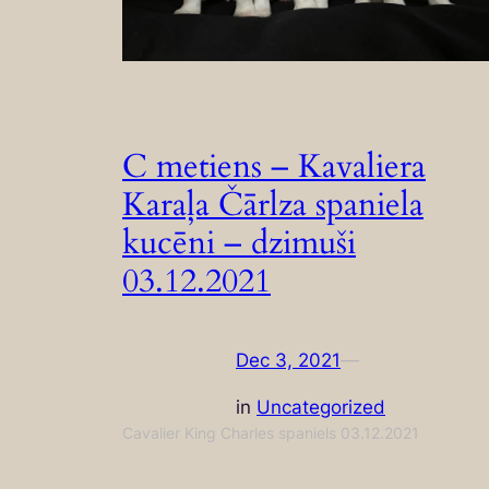
C metiens – Kavaliera
Karaļa Čārlza spaniela
kucēni – dzimuši
03.12.2021
Dec 3, 2021
—
in
Uncategorized
Cavalier King Charles spaniels 03.12.2021