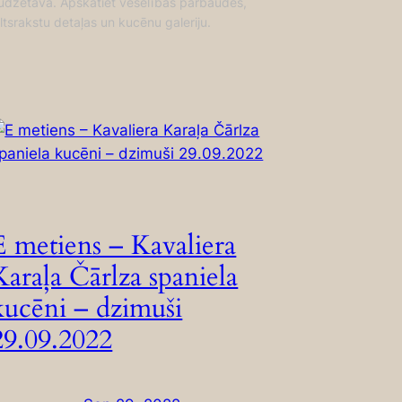
udzētavā. Apskatiet veselības pārbaudes,
iltsrakstu detaļas un kucēnu galeriju.
E metiens – Kavaliera
Karaļa Čārlza spaniela
kucēni – dzimuši
29.09.2022