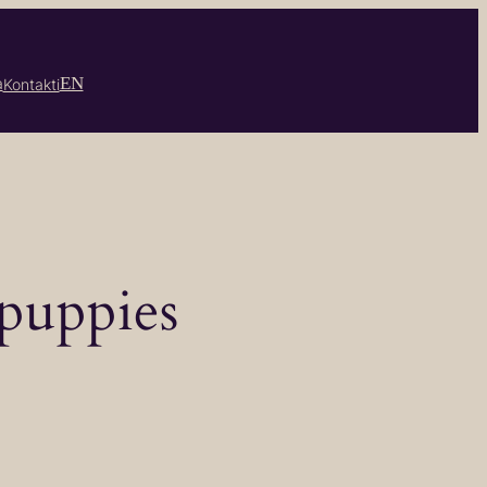
EN
a
Kontakti
 puppies