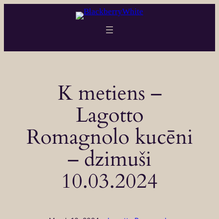
Skip
to
content
K metiens –
Lagotto
Romagnolo kucēni
– dzimuši
10.03.2024