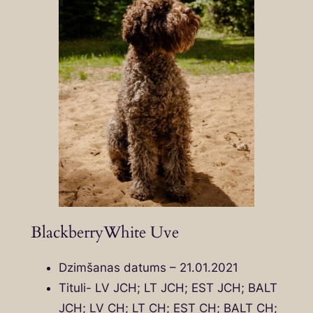
BlackberryWhite Uve
Dzimšanas datums – 21.01.2021
Tituli- LV JCH; LT JCH; EST JCH; BALT
JCH; LV CH; LT CH; EST CH; BALT CH;