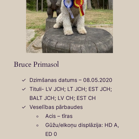
Bruce Primasol
Dzimšanas datums – 08.05.2020
Tituli- LV JCH; LT JCH; EST JCH;
BALT JCH; LV CH; EST CH
Veselības pārbaudes
Acis – tīras
Gūžu/elkoņu displāzija: HD A,
ED 0